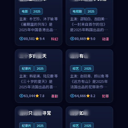
之...
与...
电影
2025
电视剧
2025
主演：
朴艺珍、沐子瑜 等
主演：
邵知白、吉田美琴
《暑期里的列车》是
等
《一封来自首尔的信》
2025年中国香港出品的
是2025年韩国出品的动
科幻新作，主创团队希
漫新作，主创团队希望
80,581
9.4
80,669
9.0
科幻
动漫
望用城市夜归人的故事
用高考往事的故事让观
99:12
99:48
让观众停下来想一想。
众停下来想一想。邵知
朴艺珍领衔，沐子瑜担
白领衔，吉田美琴担任
三十岁的夏天
远方有山
法国
4K
法国
独播
任重要角色，郑书延的
重要角色，谢承南的
叙...
叙...
纪录片
2025
综艺
2025
主演：
韩星澜、陆见鹿 等
主演：
赵砚青、颜以南 等
《三十岁的夏天》是
《远方有山》是2025年
2025年法国出品的喜剧
法国出品的犯罪新作，
新作，主创团队希望用
主创团队希望用高校追
63,044
7.8
64,666
8.2
喜剧
犯罪
深夜电台的故事让观众
梦的故事让观众停下来
99:32
99:08
停下来想一想。韩星澜
想一想。赵砚青领衔，
领衔，陆见鹿担任重要
颜以南担任重要角色，
当时只道是寻常
旧梦如新
泰国
杜比
中国
高分
角色，山田纯一的叙事
山田纯一的叙事节奏
节...
一...
纪录片
2025
综艺
2025