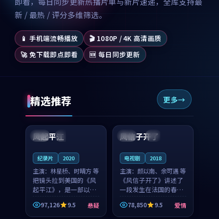
即看，每日同步更新热播片单与新片速递，全库支持最
新 / 最热 / 评分多维筛选。
📱 手机端流畅播放
🎬 1080P / 4K 高清画质
🚀 免下载即点即看
🆕 每日同步更新
精选推荐
更多
99:07
99:21
风起平江
风信子开了
美国
完结
法国
4K
纪录片
2020
电视剧
2018
主演：
林星桥、时晴方 等
主演：
颜以南、余可遇 等
把镜头拉到美国的《风
《风信子开了》讲述了
起平江》，是一部以时
一段发生在法国的春日
光记忆为底色的悬疑作
漫步故事。颜以南饰演
97,126
9.5
78,850
9.5
悬疑
爱情
品。林星桥和时晴方贡
的主角与余可遇的角色
99:53
99:38
献了2020年颇受关注的
因一场意外卷入更深的