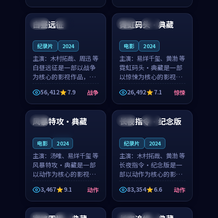
99:35
99:17
奏紧凑，值得推荐观
节奏紧凑，值得推荐观
看。
看。
白昼远征
霓虹码头·典藏
泰国
院线
美国
院线
纪录片
2024
电影
2024
主演：
木村拓哉、周迅 等
主演：
易烊千玺、黄渤 等
白昼远征是一部以战争
霓虹码头·典藏是一部
为核心的影视作品，围
以惊悚为核心的影视作
绕危机、反转与人物成
品，围绕危机、反转与
56,412
7.9
26,492
7.1
战争
惊悚
长展开，整体节奏紧
人物成长展开，整体节
99:56
88:08
凑，值得推荐观看。
奏紧凑，值得推荐观
看。
风暴特攻·典藏
长夜指令·纪念版
日本
法国
独播
连载中
电影
2024
纪录片
2024
主演：
汤唯、易烊千玺 等
主演：
木村拓哉、黄渤 等
风暴特攻·典藏是一部
长夜指令·纪念版是一
以动作为核心的影视作
部以动作为核心的影视
品，围绕危机、反转与
作品，围绕危机、反转
3,467
9.1
83,354
6.6
动作
动作
人物成长展开，整体节
与人物成长展开，整体
99:14
99:22
奏紧凑，值得推荐观
节奏紧凑，值得推荐观
看。
看。
中国
杜比
中国
杜比