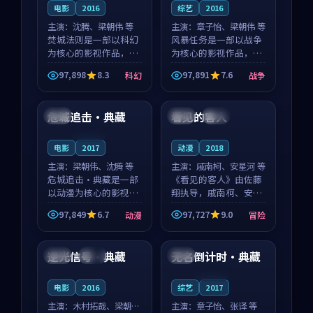
电影
2016
综艺
2016
主演：
沈腾、梁朝伟 等
主演：
章子怡、梁朝伟 等
焚城法则是一部以科幻
风暴任务是一部以战争
为核心的影视作品，围
为核心的影视作品，围
绕危机、反转与人物成
绕危机、反转与人物成
97,898
8.3
97,891
7.6
科幻
战争
长展开，整体节奏紧
长展开，整体节奏紧
99:53
99:05
凑，值得推荐观看。
凑，值得推荐观看。
危城追击·典藏
看见的客人
中国
泰国
完结
连载中
电影
2017
动漫
2018
主演：
梁朝伟、沈腾 等
主演：
戚南柯、安星河 等
危城追击·典藏是一部
《看见的客人》由佐藤
以动漫为核心的影视作
翔执导，戚南柯、安星
品，围绕危机、反转与
河领衔主演，是一部
97,849
6.7
97,727
9.0
动漫
冒险
人物成长展开，整体节
2018年上映的泰国冒险
99:59
99:59
奏紧凑，值得推荐观
动漫。影片以海岸抒情
看。
为切入，呈现一段从初
逆光信号·典藏
无名倒计时·典藏
泰国
高分
韩国
遇到告别都浸着真实情
绪...
连载中
电影
2016
综艺
2017
主演：
木村拓哉、梁朝伟
主演：
章子怡、张译 等