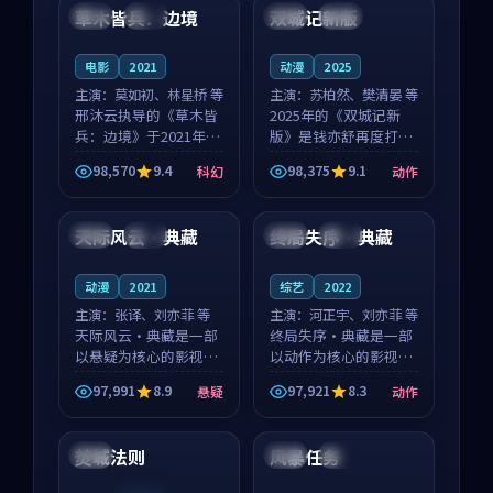
沈意林的对手戏自然克
领衔，高若初担任重要
草木皆兵：边境
双城记新版
泰国
独播
中国
独播
制，让整部影片在悬
角色，戚南柯的叙事
念...
节...
电影
2021
动漫
2025
主演：
莫如初、林星桥 等
主演：
苏柏然、樊清晏 等
邢沐云执导的《草木皆
2025年的《双城记新
兵：边境》于2021年面
版》是钱亦舒再度打磨
世，泰国的城市气质与
的动作佳作。中国大陆
98,570
9.4
98,375
9.1
科幻
动作
校园青春的人物心境共
的取景与沙漠探险的氛
99:51
99:21
同构筑了影片基调。莫
围相互成就，苏柏然与
如初、林星桥用细腻的
樊清晏的对手戏自然克
天际风云·典藏
终局失序·典藏
英国
热播
日本
杜比
表演撑起整部科幻电
制，让整部影片在悬念
影...
与...
动漫
2021
综艺
2022
主演：
张译、刘亦菲 等
主演：
河正宇、刘亦菲 等
天际风云·典藏是一部
终局失序·典藏是一部
以悬疑为核心的影视作
以动作为核心的影视作
品，围绕危机、反转与
品，围绕危机、反转与
97,991
8.9
97,921
8.3
悬疑
动作
人物成长展开，整体节
人物成长展开，整体节
94:29
93:24
奏紧凑，值得推荐观
奏紧凑，值得推荐观
看。
看。
焚城法则
风暴任务
日本
法国
完结
连载中