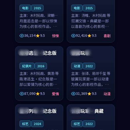
电影
2015
电影
2015
主演：
木村拓哉、梁朝伟
主演：
汤唯、木村拓哉 等
等
月面追击是一部以惊悚
狂潮交锋·典藏是一部
为核心的影视作品，围
以喜剧为核心的影视作
绕危机、反转与人物成
品，围绕危机、反转与
36,154
9.5
92,416
9.5
惊悚
喜剧
长展开，整体节奏紧
人物成长展开，整体节
99:27
99:57
凑，值得推荐观看。
奏紧凑，值得推荐观
看。
南港逃生·纪念版
银翼玩家
中国
杜比
中国
热播
纪录片
2016
动漫
2022
主演：
木村拓哉、黄渤 等
主演：
张译、易烊千玺 等
南港逃生·纪念版是一
银翼玩家是一部以动漫
部以爱情为核心的影视
为核心的影视作品，围
作品，围绕危机、反转
绕危机、反转与人物成
87,090
9.5
31,369
9.5
爱情
动漫
与人物成长展开，整体
长展开，整体节奏紧
97:14
95:51
节奏紧凑，值得推荐观
凑，值得推荐观看。
看。
星河列车·纪念版
长夜玩家·典藏
日本
独播
英国
4K
综艺
2024
综艺
2022