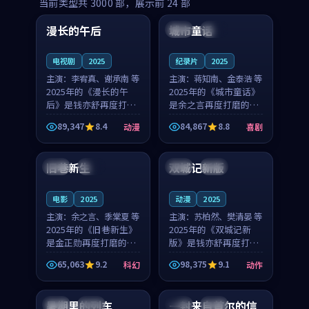
99:16
99:52
当前类型共
3000
部，展示前
24
部
漫长的午后
城市童话
中国
高分
美国
院线
电视剧
2025
纪录片
2025
主演：
李宥真、谢承南 等
主演：
蒋知南、金泰浩 等
2025年的《漫长的午
2025年的《城市童话》
后》是钱亦舒再度打磨
是余之言再度打磨的喜
的动漫佳作。中国大陆
剧佳作。美国的取景与
89,347
8.4
84,867
8.8
动漫
喜剧
的取景与海岛日常的氛
历史战争的氛围相互成
99:04
99:40
围相互成就，李宥真与
就，蒋知南与金泰浩的
谢承南的对手戏自然克
对手戏自然克制，让整
旧巷新生
双城记新版
英国
完结
中国
独播
制，让整部影片在悬念
部影片在悬念与温度
与...
之...
电影
2025
动漫
2025
主演：
余之言、季棠夏 等
主演：
苏柏然、樊清晏 等
2025年的《旧巷新生》
2025年的《双城记新
是金正勋再度打磨的科
版》是钱亦舒再度打磨
幻佳作。英国的取景与
的动作佳作。中国大陆
65,063
9.2
98,375
9.1
科幻
动作
雨夜物语的氛围相互成
的取景与沙漠探险的氛
99:24
99:36
就，余之言与季棠夏的
围相互成就，苏柏然与
对手戏自然克制，让整
樊清晏的对手戏自然克
暑期里的列车
一封来自首尔的信
中国
杜比
韩国
热播
部影片在悬念与温度
制，让整部影片在悬念