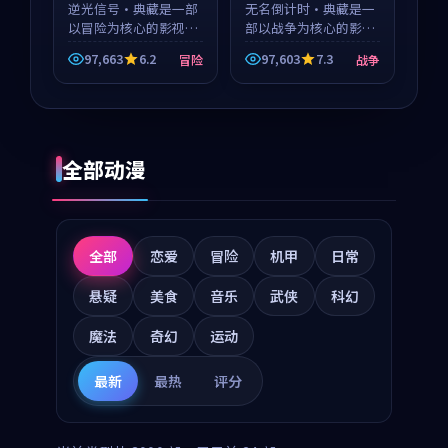
等
逆光信号·典藏是一部
无名倒计时·典藏是一
以冒险为核心的影视作
部以战争为核心的影视
品，围绕危机、反转与
作品，围绕危机、反转
97,663
6.2
97,603
7.3
冒险
战争
人物成长展开，整体节
与人物成长展开，整体
奏紧凑，值得推荐观
节奏紧凑，值得推荐观
看。
看。
全部动漫
全部
恋爱
冒险
机甲
日常
悬疑
美食
音乐
武侠
科幻
魔法
奇幻
运动
最新
最热
评分